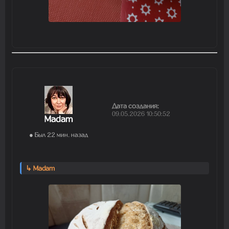
Дата создания:
09.05.2026 10:50:52
Madam
● Был 22 мин. назад
↳ Madam