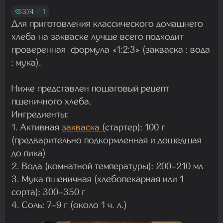
Madam
374
/
1
29.07.2026 13:23:35
Для приготовления классического домашнего
хлеба на закваске лучше всего подходит
проверенная формула «1:2:3» (закваска : вода
Madam
: мука).
22.07.2026 19:16:45
Ниже представлен пошаговый рецепт
пшеничного хлеба.
Madam
Ингредиенты:
19.07.2026 08:27:00
1. Активная
закваска
(стартер): 100 г
(предварительно подкормленная и дошедшая
до пика)
2. Вода (комнатной температуры): 200–210 мл
3. Мука пшеничная (хлебопекарная или 1
сорта): 300–350 г
4. Соль: 7–9 г (около 1 ч. л.)