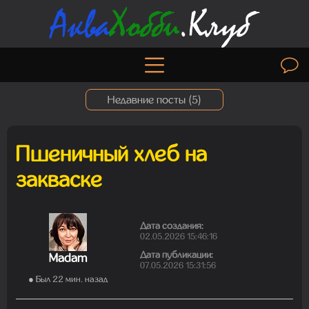
Недавние посты (
5
)
Пшеничный хлеб на
Madam
закваске
06.08.2026 19:50:30
Дата создания:
02.05.2026 15:46:16
Madam
Дата публикации:
01.08.2026 19:41:26
Madam
07.05.2026 15:31:56
● Был 22 мин. назад