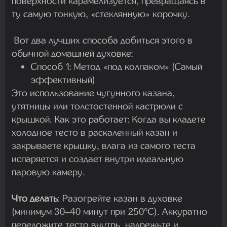
поверхности карамелизуется, превращаясь в
ту самую тонкую, «стеклянную» корочку.
Вот два лучших способа добиться этого в
обычной домашней духовке:
Способ 1: Метод «под колпаком» (Самый
эффективный)
Это использование
чугунного казана,
утятницы или толстостенной кастрюли
с
крышкой.
Как это работает:
Когда вы кладете
холодное тесто в раскаленный казан и
закрываете крышку, влага из самого теста
испаряется и создает внутри идеальную
паровую камеру.
Что делать
:
Разогрейте казан в духовке
(минимум 30–40 минут при 250°C). Аккуратно
переложите тесто внутрь, надрежьте и