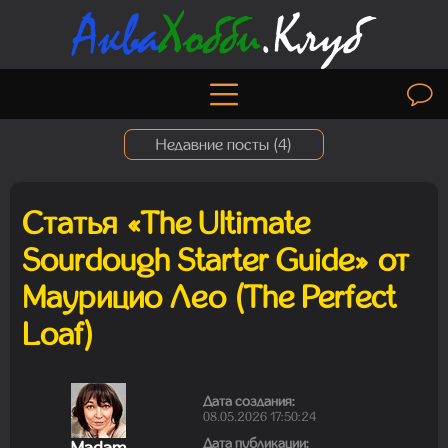
Недавние посты (
4
)
Статья «The Ultimate
Madam
Sourdough Starter Guide» от
01.08.2026 19:41:26
Маурицио Лео (The Perfect
Loaf)
Madam
29.07.2026 13:23:35
Дата создания:
08.05.2026 17:50:24
Дата публикации: