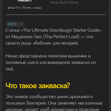
Madam
Madam
08.05.2026 17:55:54
22.07.2026 19:16:45
● Был 9 ч. 59 мин. назад
213
/
2
Madam
Статья
«The Ultimate Sourdough Starter Guide»
19.07.2026 08:27:00
от Маурицио Лео (
The Perfect Loaf
) — это
своего рода «библия» для пекарей.
Ниже представлена понятная выжимка и
основные щаги для выведения закваски из
неё.
Что такое закваска?
Это живое сообщество диких дрожжей и
полезных бактерий. Она заменяет магазинные
дрожжи, делает хлеб ароматным и полезным