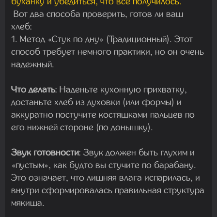
буханку и убедиться, что всё получилось.
Вот два способа проверить, готов ли ваш
хлеб:
1. Метод «Стук по дну» (Традиционный). Этот
способ требует немного практики, но он очень
надежный.
Что делать
:
Наденьте кухонную прихватку,
достаньте хлеб из духовки (или формы) и
аккуратно постучите костяшками пальцев по
его нижней стороне (по донышку).
Звук готовности
:
Звук должен быть
глухим и
«пустым»
, как будто вы стучите по барабану.
Это означает, что лишняя влага испарилась, и
внутри сформировалась правильная структура
мякиша.