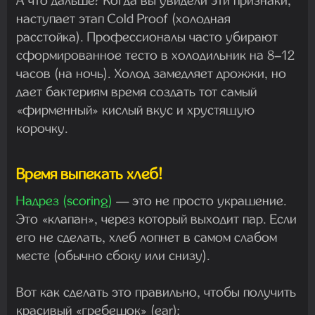
А что дальше? Когда вы увидели эти признаки,
наступает этап
Cold Proof
(холодная
расстойка). Профессионалы часто убирают
сформированное тесто в холодильник на 8–12
часов (на ночь). Холод замедляет дрожжи, но
дает бактериям время создать тот самый
«фирменный» кислый вкус и хрустящую
корочку.
Время выпекать хлеб!
Надрез (
scoring
)
— это не просто украшение.
Это «клапан», через который выходит пар. Если
его не сделать, хлеб лопнет в самом слабом
месте (обычно сбоку или снизу).
Вот как сделать это правильно, чтобы получить
красивый «гребешок» (
ear
):