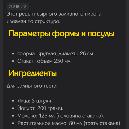
Madam
215
/
3
22.07.2026 19:16:45
Этот рецепт сырного заливного пирога
идеален по структуре.
Параметры формы и посуды
Madam
19.07.2026 08:27:00
Форма: круглая, диаметр 26 см.
Стакан: объем 250 мл.
Ингредиенты
Для заливного теста:
Яйца: 3 штуки.
Йогурт: 200 грамм.
Молоко: 125 мл (половина стакана).
Растительное масло: 80 мл (треть стакана).